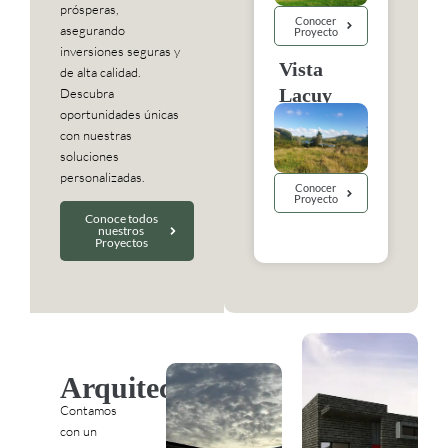
prósperas,
Conocer
asegurando
Proyecto
inversiones seguras y
Vista
de alta calidad.
Lacuy
Descubra
oportunidades únicas
con nuestras
soluciones
personalizadas.
Casa
Conocer
Proyecto
Conoce todos
Hued-
nuestros
Proyectos
Hued
Casa
Moderna
casa
Loica
pensada
para
Moderna
Arquitectura
insertarse
y práctica
Contamos
y
casa
con un
disfrutar
pensada