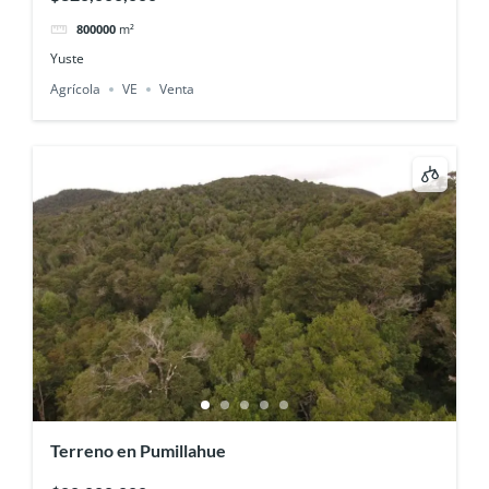
800000
m²
Yuste
Agrícola
VE
Venta
Terreno en Pumillahue