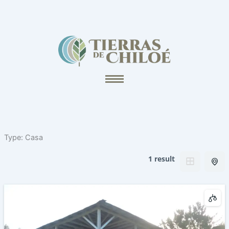
Ir
al
contenido
Type:
Casa
1 result