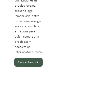
tramitaciones de
predios rurales,
asesoría legal
inmobiliaria, entre
otros para entregar
asesoría completa
en la zona para
quien compra una
propiedad y
necesita un
interlocutor directo.
Contáctanos