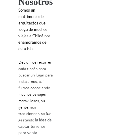
Nosotros
Somos un
matrimonio de
arquitectos que
luego de muchos
viajes a Chiloé nos
enamoramos de
esta isla.
Decidimos recorrer
cada rincón para
buscar un lugar para
instalarnos, así
fuimos conociendo
muchos paisajes
maravillosos, su
gente, sus
tradiciones y se fue
gestando
la idea de
captar terrenos
para venta