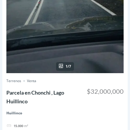
1/7
Terrenos
Venta
$32,000,000
Parcela en Chonchi , Lago
Huillinco
Huillinco
15.000
m²