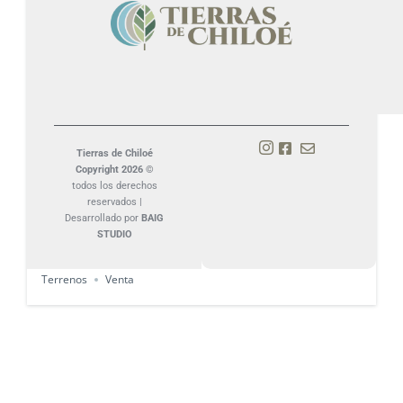
Tierras de Chiloé
Copyright 2026 ©
todos los derechos
Parcela en Pullihue ,Península Lacuy
reservados |
Desarrollado por
BAIG
$25,000,000
STUDIO
5000
m²
Terrenos
Venta