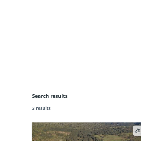
Ir
al
contenido
Search results
3 results